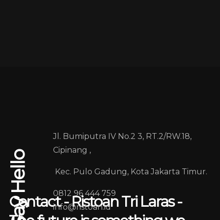
Jl. Bumiputra IV No.2 3, RT.2/RW.18,
Cipinang ,
Say Hello
Kec. Pulo Gadung, Kota Jakarta Timur.
0812 96 444 759
Contact - Ristoan Tri Laras -
info@ristoan.id